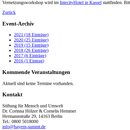
Vernetzungsworkshop wird im
IntecityHotel in Kassel
stattfinden. Bi
Zurück
Event-Archiv
2021 (18 Einträge)
2020 (25 Einträge)
2019 (15 Einträge)
2018 (26 Einträge)
2017 (6 Einträge)
2016 (1 Eintrag)
Kommende Veranstaltungen
Aktuell sind keine Termine vorhanden.
Kontakt
Stiftung für Mensch und Umwelt
Dr. Corinna Hölzer & Cornelis Hemmer
Hermannstraße 29, 14163 Berlin
Tel.: 0800 5018000
info@bayern-summt.de