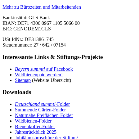
Mehr zu Bürozeiten und Mitarbeitenden
Bankinstitut: GLS Bank
IBAN: DE71 4306 0967 1105 5066 00
BIC: GENODEM1GLS
USt-IdNr.: DE313861745
Steuernummer: 27 / 642 / 07154
Interessante Links & Stiftungs-Projekte
Bayern summt!
auf Facebook
Wildbienenpate werden!
Sitemap
(Website-Übersicht)
Downloads
Deutschland summt!
-Folder
Summende Gärten-Folder
Naturnahe Freiflächen-Folder
Wildbienen-Folder
Bienenkoffer-Folder
Jahresrückblick 2025
Jubiläumsbroschüre der Stiftung