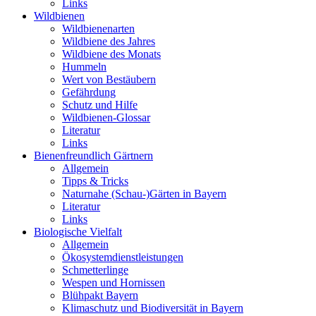
Links
Wildbienen
Wildbienenarten
Wildbiene des Jahres
Wildbiene des Monats
Hummeln
Wert von Bestäubern
Gefährdung
Schutz und Hilfe
Wildbienen-Glossar
Literatur
Links
Bienenfreundlich Gärtnern
Allgemein
Tipps & Tricks
Naturnahe (Schau-)Gärten in Bayern
Literatur
Links
Biologische Vielfalt
Allgemein
Ökosystemdienstleistungen
Schmetterlinge
Wespen und Hornissen
Blühpakt Bayern
Klimaschutz und Biodiversität in Bayern