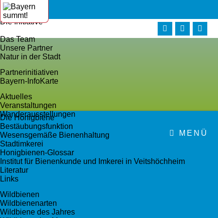
Home
Die Initiative
Die Initiative
Die Initiatoren
Das Team
Unsere Partner
Natur in der Stadt
Partnerinitiativen
Bayern-InfoKarte
Aktuelles
Veranstaltungen
Wanderausstellungen
Die Honigbiene
Bestäubungsfunktion
MENÜ
Wesensgemäße Bienenhaltung
Stadtimkerei
Honigbienen-Glossar
Institut für Bienenkunde und Imkerei in Veitshöchheim
Literatur
Links
Wildbienen
Wildbienenarten
Wildbiene des Jahres