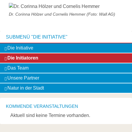
Dr. Corinna Hölzer und Cornelis Hemmer (Foto: Wall AG)
SUBMENÜ "DIE INITIATIVE"
Navigation
Die Initiative
überspringen
Die Initiatoren
Das Team
Unsere Partner
Natur in der Stadt
KOMMENDE VERANSTALTUNGEN
Aktuell sind keine Termine vorhanden.